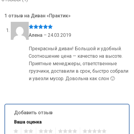
1 отзыв на
Диван «Практик»
Оценка
5
Алена
–
24.03.2019
из 5
Прекрасный диван! Большой и удобный.
Соотношение цена — качество на высоте.
Приятные менеджеры, ответственные
грузчики, доставили в срок, быстро собрали
и увезли мусор. Довольна как слон 🙂
Добавить отзыв
Ваша оценка
1
2
3
4
5