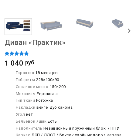
Диван «Практик»
Рейтинг
1
1 040
руб.
5.00
из 5
на основе
Гарантия
18 месяцев
опроса
Габариты
228×100×90
пользователя
Спальное место
150×200
Механизм
Еврокнига
Тип ткани
Рогожка
Накладки
венге, дуб санома
Угол
нет
Бельевой ящик
Есть
Наполнитель
Независимый пружинный блок / ППУ
Каркас
ДСП / ЛДСП / Брусок хвойных пород дерева