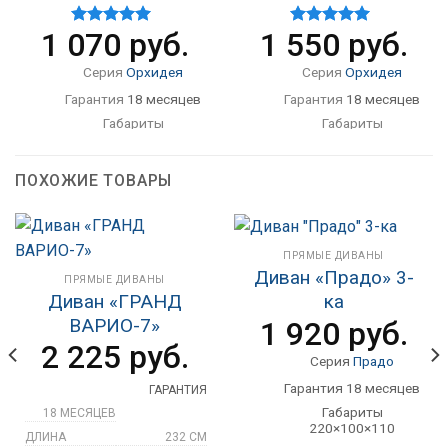
1 070
руб.
1 550
руб.
Оценка
Оценка
4.67
из 5
4.90
из 5
Серия
Орхидея
Серия
Орхидея
Гарантия
18 месяцев
Гарантия
18 месяцев
Габариты
Габариты
125×105×90
235×105×90
Спальное место
Спальное место
90×200
200×200
ПОХОЖИЕ ТОВАРЫ
Механизм
аккордеон
Механизм
Аккордеон
Тип ткани
рогожка/
Тип ткани
рогожка/
экокожа
экокожа
ПРЯМЫЕ ДИВАНЫ
Цвета
Цвета
Диван «Прадо» 3-
ПРЯМЫЕ ДИВАНЫ
Оливковый(Pandora
Оливковый(Pandora
Диван «ГРАНД
ка
35),Малиновый
35), Малиновый
(Pandora
(Pandora 76),
ВАРИО-7»
1 920
руб.
76),Бежевый(Pandora
Коричневый(Pandora
2 225
руб.
22),Коричневый(Pand
24),Бежевый(Pandora
Серия
Прадо
ora 24)
22)
Гарантия 18 месяцев
Угол
нет
Угол
нет
ГАРАНТИЯ
Габариты
Бельевой ящик
нет
Бельевой ящик
18 МЕСЯЦЕВ
220×100×110
130х460
Наполнитель
ДЛИНА
232 СМ