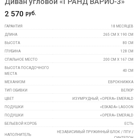
Диван угловой «ГРАНД ВАРИО-3»
2 570
руб.
ГАРАНТИЯ
18 МЕСЯЦЕВ
ДЛИНА
265 СМ Х 190 СМ
ВЫСОТА
80 СМ
ГЛУБИНА
128 СМ
СПАЛЬНОЕ МЕСТО
200 СМ Х 167 СМ
ВЫСОТА ПОСАДОЧНОГО
40 СМ
МЕСТА
МЕХАНИЗМ
ЕВРОКНИЖКА
ТИП ОБИВКИ
ВЕЛЮР
ЦВЕТ
ИЗУМРУДНЫЙ, «OPERA» EMERALD
ПОДУШКИ
«ESKADA» LAGOON
ПОДУШКИ
«OPERA» EMERALD
БЕЛЬЕВОЙ КОРОБ
ЕСТЬ
НЕЗАВИСИМЫЙ ПРУЖИННЫЙ БЛОК / ППУ /
НАПОЛНИТЕЛЬ
СИНТЕПОН