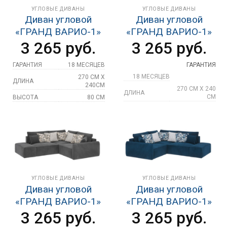
УГЛОВЫЕ ДИВАНЫ
УГЛОВЫЕ ДИВАНЫ
Диван угловой
Диван угловой
«ГРАНД ВАРИО-1»
«ГРАНД ВАРИО-1»
3 265
руб.
3 265
руб.
ГАРАНТИЯ
18 МЕСЯЦЕВ
ГАРАНТИЯ
18 МЕСЯЦЕВ
270 СМ Х
ДЛИНА
240СМ
270 СМ Х 240
ДЛИНА
СМ
ВЫСОТА
80 СМ
ВЫСОТА
80 СМ
ГЛУБИНА
128 СМ
ГЛУБИНА
128 СМ
СПАЛЬНОЕ
200 СМ Х 167
МЕСТО
СМ
СПАЛЬНОЕ
200 СМ Х 167
МЕСТО
СМ
ВЫСОТА
ПОСАДОЧНОГО
40 СМ
ВЫСОТА
МЕСТА
ПОСАДОЧНОГО
40 СМ
МЕСТА
МЕХАНИЗМ
ЕВРОКНИЖКА
УГЛОВЫЕ ДИВАНЫ
УГЛОВЫЕ ДИВАНЫ
МЕХАНИЗМ
ЕВРОКНИЖКА
ТИП ОБИВКИ
ВЕЛЮР
Диван угловой
Диван угловой
ТИП ОБИВКИ
ВЕЛЮР
ИЗУМРУДНЫЙ,
«ГРАНД ВАРИО-1»
«ГРАНД ВАРИО-1»
ЦВЕТ
"OPERA"
БЕЖЕВЫЙ,
ЦВЕТ
EMERALD
3 265
руб.
3 265
руб.
"OPERA" BEIGE
"ESKADA"
"ESKADA"