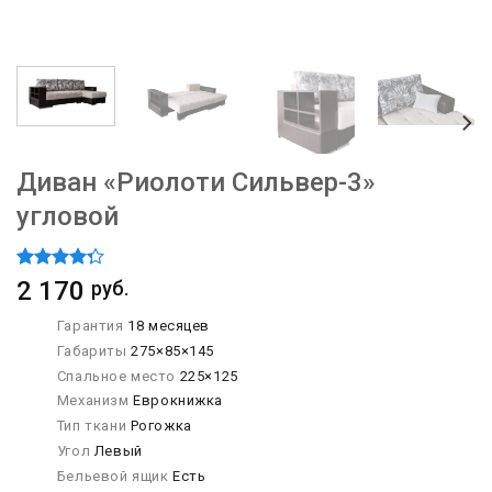
Диван «Риолоти Сильвер-3»
угловой
Рейтинг
1
2 170
руб.
4.00
из 5
на
Гарантия
18 месяцев
основе
Габариты
275×85×145
опроса
пользователя
Спальное место
225×125
Механизм
Еврокнижка
Тип ткани
Рогожка
Угол
Левый
Бельевой ящик
Есть