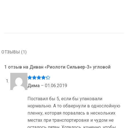
ОТЗЫВЫ (1)
1 отзыв на
Диван «Риолоти Сильвер-3» угловой
Оценка
4
Дима
–
01.06.2019
из 5
Поставил бы 5, если бы упаковали
нормально. А то обвернули в однослойную
пленку, которая порвалась в нескольких
местах при транспортировке и чудом не
осталось пятен. Хотелось, конечно, чтобы