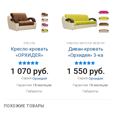
КРЕСЛА
НАБОРЫ МЯГКОЙ МЕБЕЛИ
Кресло-кровать
Диван-кровать
«ОРХИДЕЯ»
«Орхидея» 3-ка
1 070
руб.
1 550
руб.
Оценка
Оценка
4.67
из 5
4.90
из 5
Серия
Орхидея
Серия
Орхидея
Гарантия
18 месяцев
Гарантия
18 месяцев
Габариты
Габариты
125×105×90
235×105×90
Спальное место
Спальное место
90×200
200×200
ПОХОЖИЕ ТОВАРЫ
Механизм
аккордеон
Механизм
Аккордеон